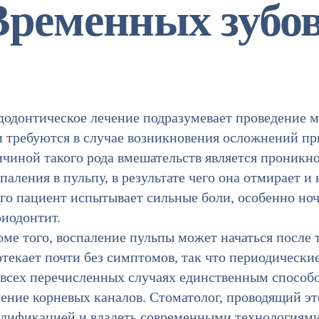
Временных зубо
додонтическое лечение подразумевает проведение м
и требуются в случае возникновения осложнений пр
чиной такого рода вмешательств является проникно
паления в пульпу, в результате чего она отмирает и
го пациент испытывает сильные боли, особенно ноч
риодонтит.
оме того, воспаление пульпы может начаться после
текает почти без симптомов, так что периодически
 всех перечисленных случаях единственным способо
ение корневых каналов. Стоматолог, проводящий эт
лификацией и владеть современными технологиями, 