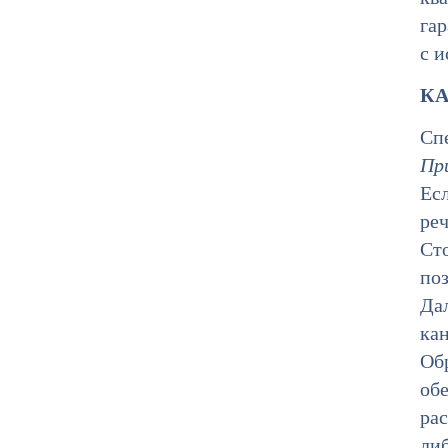
га
с 
КА
Спе
Пр
Есл
реч
Ст
по
Да
ка
Об
об
ра
ли