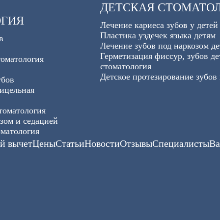
ДЕТСКАЯ СТОМАТО
ОГИЯ
Лечение кариеса зубов у детей
Пластика уздечек языка детям
в
Лечение зубов под наркозом д
Герметизация фиссур, зубов де
томатология
стоматология
Детское протезирование зубов
убов
рицельная
томатология
зом и седацией
оматология
й вычет
Цены
Статьи
Новости
Отзывы
Специалисты
Ва