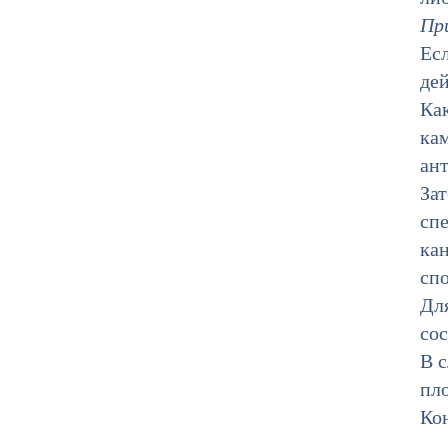
Пр
Есл
дей
Как
кам
ант
Зат
сп
кан
спо
Для
со
В 
пл
Кон