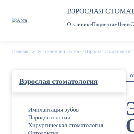
Перейти
ВЗРОСЛАЯ СТОМА
к
содержанию
О клинике
Пациентам
Цены
С
Главная
/
Услуги клиники «Арта»
/
Взрослая стоматология
У
Взрослая стоматология
Имплантация зубов
Пародонтология
Хирургическая стоматология
Ортодонтия