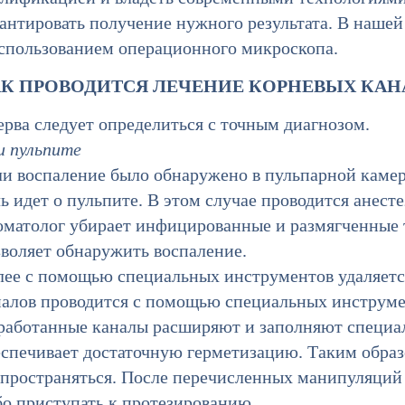
рантировать получение нужного результата. В наше
использованием операционного микроскопа.
К ПРОВОДИТСЯ ЛЕЧЕНИЕ КОРНЕВЫХ КАН
рва следует определиться с точным диагнозом.
и пульпите
и воспаление было обнаружено в пульпарной камере
ь идет о пульпите. В этом случае проводится анесте
оматолог убирает инфицированные и размягченные т
зволяет обнаружить воспаление.
лее с помощью специальных инструментов удаляетс
налов проводится с помощью специальных инструме
работанные каналы расширяют и заполняют специа
еспечивает достаточную герметизацию. Таким обра
спространяться. После перечисленных манипуляций
бо приступать к протезированию.