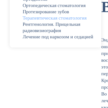
Ортопедическая стоматология
Протезирование зубов
Терапевтическая стоматология
Рентгенология. Прицельная
радиовизиография
Лечение под наркозом и седацией
Эн
он
при
вос
это
пе
Кр
про
Во
леч
ква