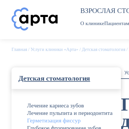
Перейти
ВЗРОСЛАЯ СТ
к
содержанию
О клинике
Пациентам
Главная
/
Услуги клиники «Арта»
/
Детская стоматология
/
У
Детская стоматология
Лечение кариеса зубов
Лечение пульпита и периодонтита
Герметизация фиссур
Глубокое фторирование зубов