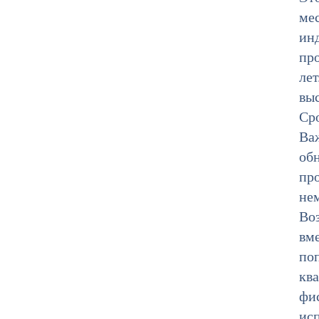
ме
ин
про
лет
вы
Сро
Важ
об
про
не
Во
вм
поп
кв
фис
ис