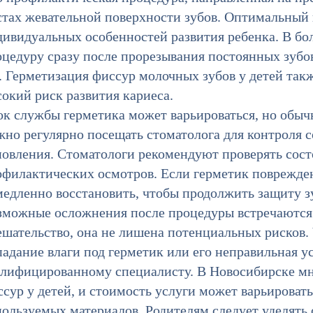
стах жевательной поверхности зубов. Оптимальный 
дивидуальных особенностей развития ребенка. В бо
цедуру сразу после прорезывания постоянных зубов,
. Герметизация фиссур молочных зубов у детей так
сокий риск развития кариеса.
к службы герметика может варьироваться, но обычн
но регулярно посещать стоматолога для контроля с
новления. Стоматологи рекомендуют проверять сост
филактических осмотров. Если герметик поврежден 
медленно восстановить, чтобы продолжить защиту з
зможные осложнения после процедуры встречаются 
ешательство, она не лишена потенциальных рисков.
адание влаги под герметик или его неправильная ус
алифицированному специалисту. В Новосибирске м
сур у детей, и стоимость услуги может варьироват
пользуемых материалов. Родителям следует уделять