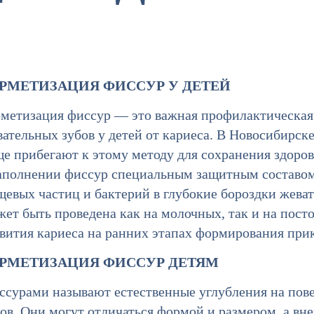
РМЕТИЗАЦИЯ ФИССУР У ДЕТЕЙ
рметизация фиссур — это важная профилактическая 
ательных зубов у детей от кариеса. В Новосибирске,
ще прибегают к этому методу для сохранения здоро
заполнении фиссур специальным защитным составом
щевых частиц и бактерий в глубокие бороздки жева
ет быть проведена как на молочных, так и на пост
вития кариеса на ранних этапах формирования прик
РМЕТИЗАЦИЯ ФИССУР ДЕТЯМ
ссурами называют естественные углубления на пов
бов. Они могут отличаться формой и размером, а в