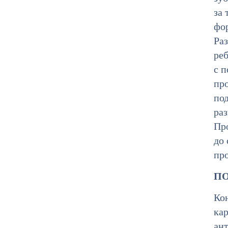
за 
фо
Раз
ре
с п
про
по
раз
Пр
до 
пр
ПО
Кон
ка
ан