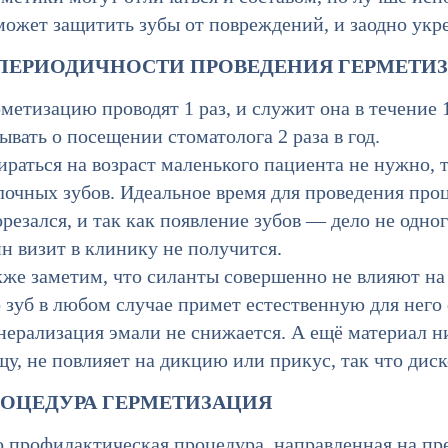
может защитить зубы от повреждений, и заодно укр
ПЕРИОДИЧНОСТИ ПРОВЕДЕНИЯ ГЕРМЕТИ
метизацию проводят 1 раз, и служит она в течение 1
ывать о посещении стоматолога 2 раза в год.
раться на возраст маленького пациента не нужно, 
очных зубов. Идеальное время для проведения проц
резался, и так как появление зубов — дело не одног
н визит в клинику не получится.
же заметим, что силанты совершенно не влияют на 
 зуб в любом случае примет естественную для него
нерализация эмали не снижается. А ещё материал н
щу, не повлияет на дикцию или прикус, так что ди
ОЦЕДУРА ГЕРМЕТИЗАЦИЯ
о профилактическая процедура, направленная на пр