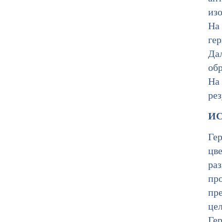
из
На
гер
Да
об
На 
ре
ИС
Ге
цве
раз
пр
пр
це
Гер