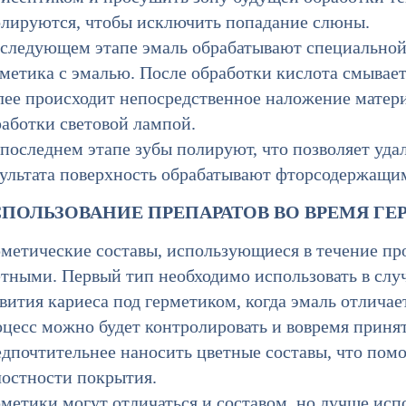
олируются, чтобы исключить попадание слюны.
 следующем этапе эмаль обрабатывают специальной
метика с эмалью. После обработки кислота смывает
лее происходит непосредственное наложение матери
работки световой лампой.
последнем этапе зубы полируют, что позволяет уда
зультата поверхность обрабатывают фторсодержащи
ПОЛЬЗОВАНИЕ ПРЕПАРАТОВ ВО ВРЕМЯ Г
рметические составы, использующиеся в течение пр
тными. Первый тип необходимо использовать в случ
вития кариеса под герметиком, когда эмаль отлича
оцесс можно будет контролировать и вовремя приня
едпочтительнее наносить цветные составы, что пом
лостности покрытия.
метики могут отличаться и составом, но лучше исп