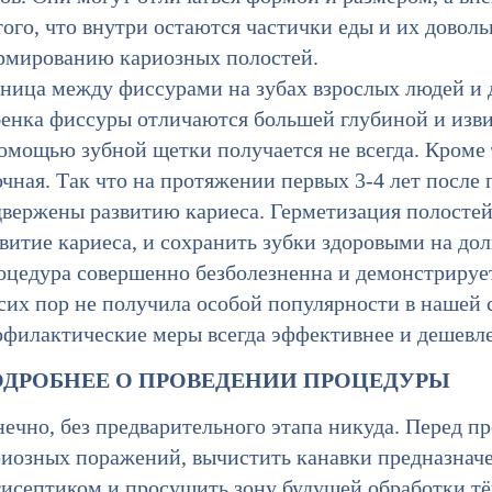
того, что внутри остаются частички еды и их довол
рмированию кариозных полостей.
ница между фиссурами на зубах взрослых людей и д
бенка фиссуры отличаются большей глубиной и изви
омощью зубной щетки получается не всегда. Кроме 
чная. Так что на протяжении первых 3-4 лет после
двержены развитию кариеса. Герметизация полостей
витие кариеса, и сохранить зубки здоровыми на дол
оцедура совершенно безболезненна и демонстрирует
сих пор не получила особой популярности в нашей 
офилактические меры всегда эффективнее и дешев
ДРОБНЕЕ О ПРОВЕДЕНИИ ПРОЦЕДУРЫ
ечно, без предварительного этапа никуда. Перед пр
риозных поражений, вычистить канавки предназначе
тисептиком и просушить зону будущей обработки тё