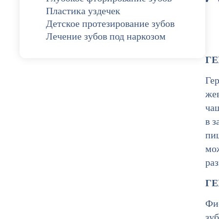
Пластика уздечек
Детское протезирование зубов
Лечение зубов под наркозом
ГЕ
Ге
жев
ча
в 
пи
мож
раз
ГЕ
Фи
зу